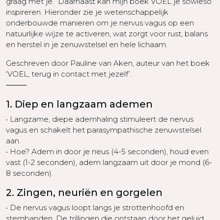
graag met je. Daarnaast kan mijn boek VOEL je sowieso
inspireren. Hieronder zie je wetenschappelijk
onderbouwde manieren om je nervus vagus op een
natuurlijke wijze te activeren, wat zorgt voor rust, balans
en herstel in je zenuwstelsel en hele lichaam.
Geschreven door Pauline van Aken, auteur van het boek
‘VOEL, terug in contact met jezelf’.
⸻
1. Diep en langzaam ademen
• Langzame, diepe ademhaling stimuleert de nervus
vagus en schakelt het parasympathische zenuwstelsel
aan.
• Hoe? Adem in door je neus (4-5 seconden), houd even
vast (1-2 seconden), adem langzaam uit door je mond (6-
8 seconden).
2. Zingen, neuriën en gorgelen
• De nervus vagus loopt langs je strottenhoofd en
stembanden. De trillingen die ontstaan door het geluid