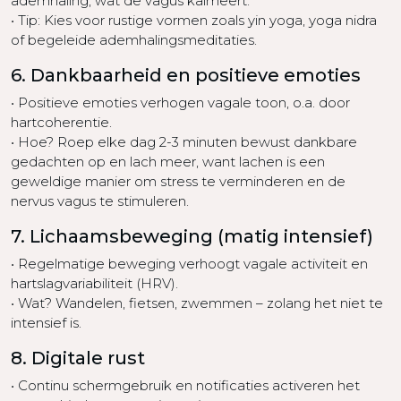
ademhaling, wat de vagus kalmeert.
• Tip: Kies voor rustige vormen zoals yin yoga, yoga nidra
of begeleide ademhalingsmeditaties.
6. Dankbaarheid en positieve emoties
• Positieve emoties verhogen vagale toon, o.a. door
hartcoherentie.
• Hoe? Roep elke dag 2-3 minuten bewust dankbare
gedachten op en lach meer, want lachen is een
geweldige manier om stress te verminderen en de
nervus vagus te stimuleren.
7. Lichaamsbeweging (matig intensief)
• Regelmatige beweging verhoogt vagale activiteit en
hartslagvariabiliteit (HRV).
• Wat? Wandelen, fietsen, zwemmen – zolang het niet te
intensief is.
8. Digitale rust
• Continu schermgebruik en notificaties activeren het