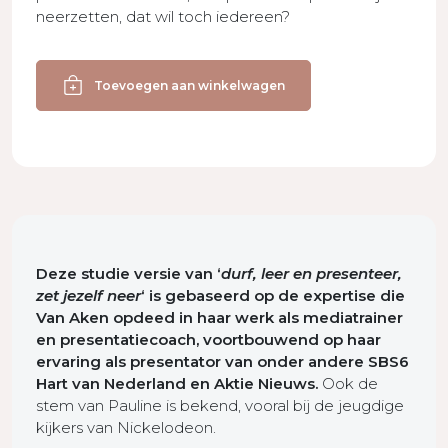
neerzetten, dat wil toch iedereen?
Durf,
Leer
Toevoegen aan winkelwagen
en
Presenteer
-
Uitgebreide
versie
aantal
Deze studie versie van ‘
durf, leer en presenteer,
zet jezelf neer
‘ is gebaseerd op de expertise die
Van Aken opdeed in haar werk als mediatrainer
en presentatiecoach, voortbouwend op haar
ervaring als presentator van onder andere SBS6
Hart van Nederland en Aktie Nieuws.
Ook de
stem van Pauline is bekend, vooral bij de jeugdige
kijkers van Nickelodeon.