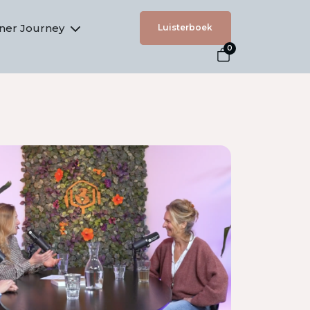
nner Journey
Luisterboek
0