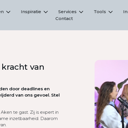
en
Inspiratie
Services
Tools
I
Contact
 kracht van
den door deadlines en
jderd van ons gevoel. Stel
Aken te gast. Zij is expert in
ame inzetbaarheid. Daarom
van.