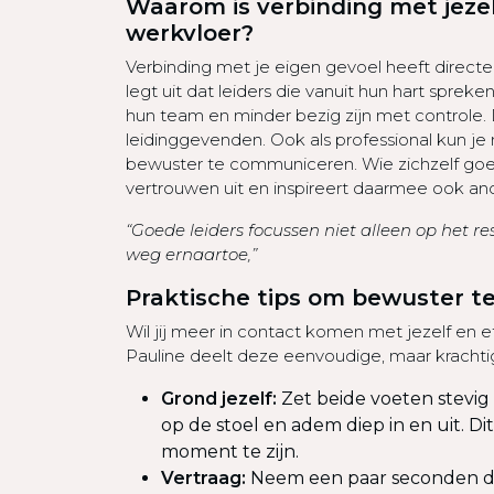
Waarom is verbinding met jezel
werkvloer?
Verbinding met je eigen gevoel heeft directe 
legt uit dat leiders die vanuit hun hart sprek
hun team en minder bezig zijn met controle. D
leidinggevenden. Ook als professional kun 
bewuster te communiceren. Wie zichzelf goed
vertrouwen uit en inspireert daarmee ook an
“Goede leiders focussen niet alleen op het r
weg ernaartoe,”
Praktische tips om bewuster 
Wil jij meer in contact komen met jezelf en
Pauline deelt deze eenvoudige, maar krachti
Grond jezelf:
Zet beide voeten stevig 
op de stoel en adem diep in en uit. Di
moment te zijn.
Vertraag:
Neem een paar seconden de 