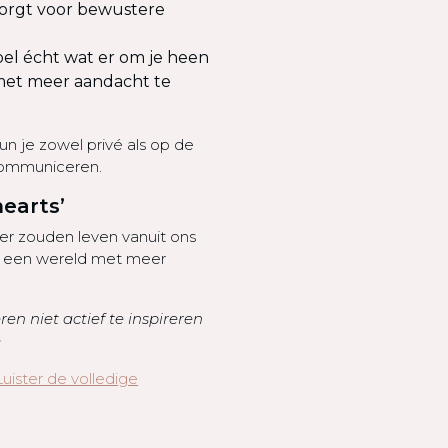
zorgt voor bewustere
voel écht wat er om je heen
 met meer aandacht te
n je zowel privé als op de
communiceren.
earts’
er zouden leven vanuit ons
ot een wereld met meer
eren niet actief te inspireren
e
Luister de volledige