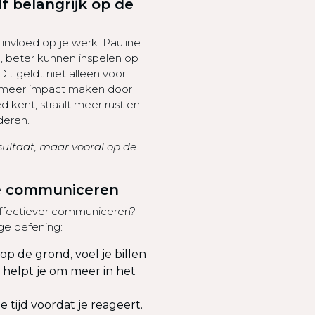
f belangrijk op de
invloed op je werk. Pauline
en, beter kunnen inspelen op
it geldt niet alleen voor
je meer impact maken door
 kent, straalt meer rust en
deren.
esultaat, maar vooral op de
te communiceren
 effectiever communiceren?
ge oefening:
op de grond, voel je billen
t helpt je om meer in het
tijd voordat je reageert.