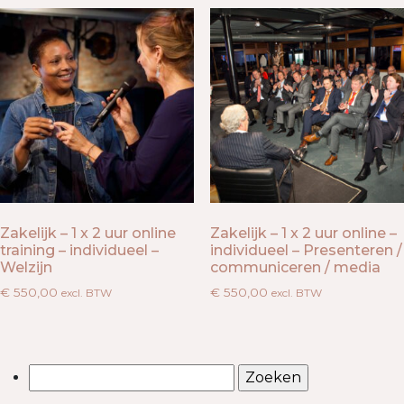
Zakelijk – 1 x 2 uur online
Zakelijk – 1 x 2 uur online –
training – individueel –
individueel – Presenteren /
Welzijn
communiceren / media
€
550,00
€
550,00
excl. BTW
excl. BTW
Zoeken
naar: