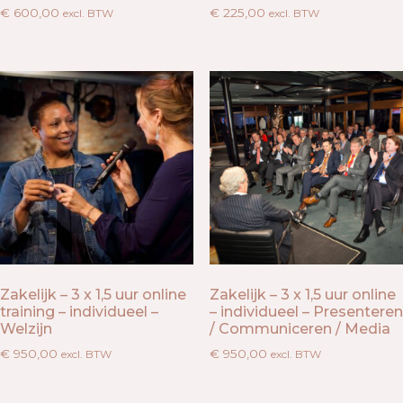
€
600,00
€
225,00
excl. BTW
excl. BTW
Zakelijk – 3 x 1,5 uur online
Zakelijk – 3 x 1,5 uur online
training – individueel –
– individueel – Presenteren
Welzijn
/ Communiceren / Media
€
950,00
€
950,00
excl. BTW
excl. BTW